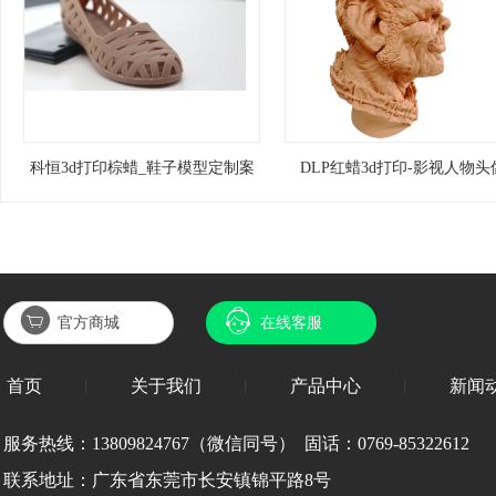
科恒3d打印棕蜡_鞋子模型定制案
DLP红蜡3d打印-影视人物头
例
官方商城
在线客服
首页
关于我们
产品中心
新闻
服务热线：
13809824767（微信同号） 固话：0769-85322612
联系地址：广东省
东莞市长安镇锦平路8号