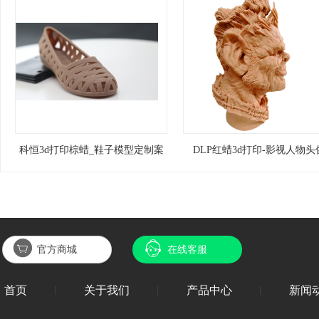
科恒3d打印棕蜡_鞋子模型定制案
DLP红蜡3d打印-影视人物头
例
官方商城
在线客服
首页
关于我们
产品中心
新闻