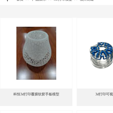
科恒3d打印覆膜软胶手板模型
3d打印可