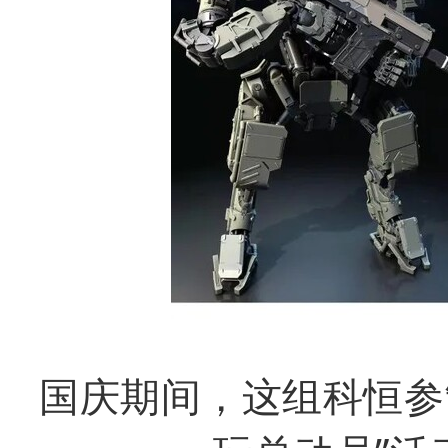
国庆期间，这组科恒参