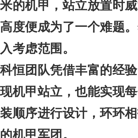
米的机甲，站立放置时威
高度便成为了一个难题。
入考虑范围。
科恒团队凭借丰富的经验
现机甲站立，也能实现每
装顺序进行设计，环环相
的机甲军团。