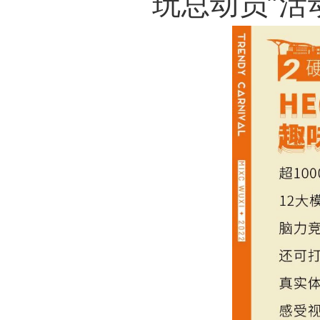
玩总动员”活