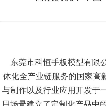
东莞市科恒手板模型有限
体化全产业链服务的国家高
与制作以及行业应用开发于
用场景建立了定制化产品中的