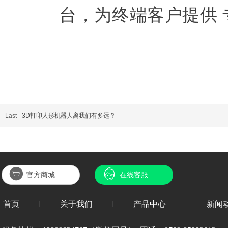
台，为终端客户提供 
Last
3D打印人形机器人离我们有多远？
官方商城
在线客服
首页
关于我们
产品中心
新闻