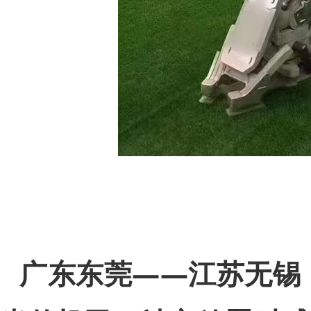
广东东莞——江苏无锡，